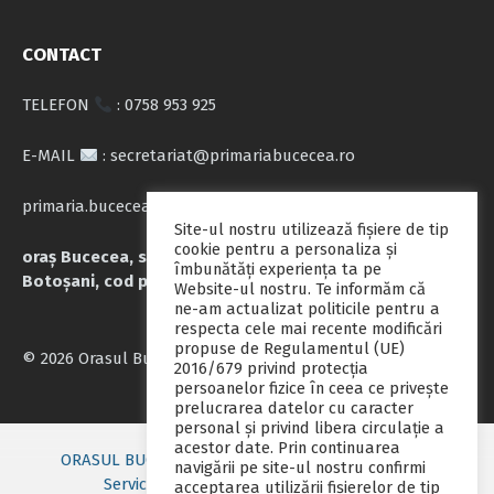
CONTACT
TELEFON
: 0758 953 925
E-MAIL
: secretariat@primariabucecea.ro
primaria.bucecea@yahoo.com
Site-ul nostru utilizează fişiere de tip
cookie pentru a personaliza și
oraș Bucecea, str. Calea Națională nr.71, județul
îmbunătăți experiența ta pe
Botoșani, cod poștal 717045
Website-ul nostru. Te informăm că
ne-am actualizat politicile pentru a
respecta cele mai recente modificări
propuse de Regulamentul (UE)
© 2026 Orasul Bucecea
2016/679 privind protecția
persoanelor fizice în ceea ce privește
prelucrarea datelor cu caracter
personal și privind libera circulație a
acestor date. Prin continuarea
ORASUL BUCECEA
Primarie nou
Consiliul local
navigării pe site-ul nostru confirmi
Servicii publice
Contact
Fii pregatit
acceptarea utilizării fişierelor de tip