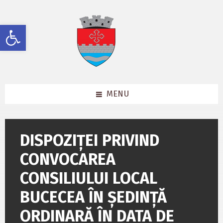
Skip
Skip
Skip
to
to
to
content
left
footer
Deschide bara de unelte
sidebar
MENU
DISPOZIȚEI PRIVIND
CONVOCAREA
CONSILIULUI LOCAL
BUCECEA ÎN ȘEDINȚĂ
ORDINARĂ ÎN DATA DE