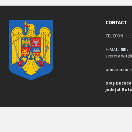
CONTACT
TELEFON
:
E-MAIL
:
secretariat@
primaria.bu
oraș Bucecea
județul Bot