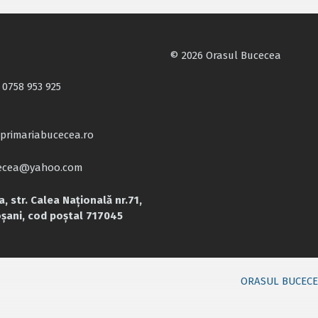
© 2026 Orasul Bucecea
 0758 953 925
primariabucecea.ro
cecea@yahoo.com
, str. Calea Națională nr.71,
oșani, cod poștal 717045
ORASUL BUCEC