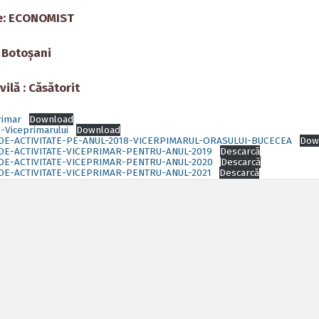
ie: ECONOMIST
 Botoșani
vilă : Căsătorit
rimar
Download
le-Viceprimarului
Download
DE-ACTIVITATE-PE-ANUL-2018-VICERPIMARUL-ORASULUI-BUCECEA
Dow
DE-ACTIVITATE-VICEPRIMAR-PENTRU-ANUL-2019
Descarcă
DE-ACTIVITATE-VICEPRIMAR-PENTRU-ANUL-2020
Descarcă
E-ACTIVITATE-VICEPRIMAR-PENTRU-ANUL-2021
Descarcă