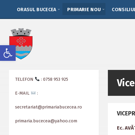
Skip
Skip
Skip
to
to
to
ORASUL BUCECEA
PRIMARIE NOU
CONSILIU
content
left
footer
sidebar
Deschide bara de unelte
TELEFON
: 0758 953 925
Vic
E-MAIL
:
secretariat@primariabucecea.ro
VICEP
primaria.bucecea@yahoo.com
Ec. AV