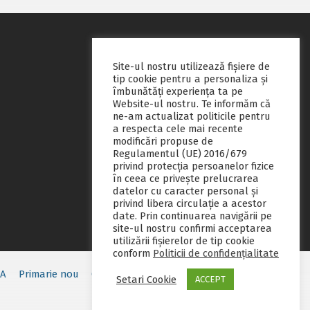
Site-ul nostru utilizează fişiere de
tip cookie pentru a personaliza și
îmbunătăți experiența ta pe
Website-ul nostru. Te informăm că
ne-am actualizat politicile pentru
a respecta cele mai recente
modificări propuse de
Regulamentul (UE) 2016/679
privind protecția persoanelor fizice
în ceea ce privește prelucrarea
datelor cu caracter personal și
privind libera circulație a acestor
date. Prin continuarea navigării pe
site-ul nostru confirmi acceptarea
utilizării fişierelor de tip cookie
conform
Politicii de confidențialitate
EA
Primarie nou
Consiliul local
Servicii publice
Contact
Setari Cookie
ACCEPT
Fii pregatit
Monitorul oficial local