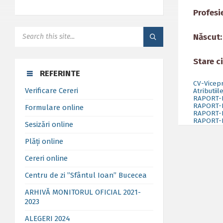
Profes
SEARCH:
Născut:
Stare ci
REFERINTE
CV-Vicep
Verificare Cereri
Atributii
RAPORT-
RAPORT-
Formulare online
RAPORT-
RAPORT-D
Sesizări online
Plăți online
Cereri online
Centru de zi ”Sfântul Ioan” Bucecea
ARHIVĂ MONITORUL OFICIAL 2021-
2023
ALEGERI 2024