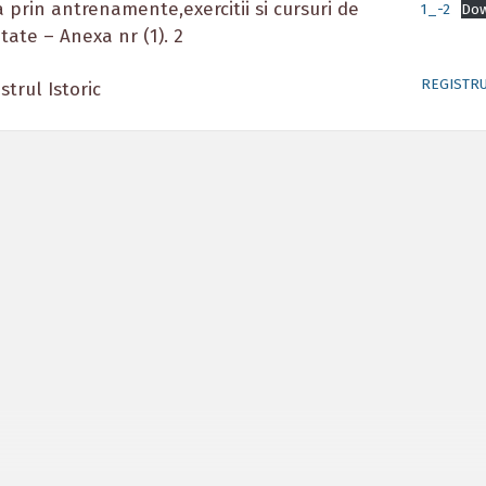
 prin antrenamente,exercitii si cursuri de
1_-2
Do
itate – Anexa nr (1). 2
REGISTRU
strul Istoric