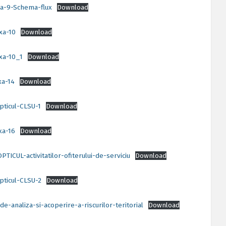
a-9-Schema-flux
Download
xa-10
Download
xa-10_1
Download
xa-14
Download
pticul-CLSU-1
Download
xa-16
Download
PTICUL-activitatilor-ofiterului-de-serviciu
Download
pticul-CLSU-2
Download
de-analiza-si-acoperire-a-riscurilor-teritorial
Download