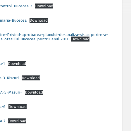
control-Bucecea-2
Download
imaria-Bucecea
Download
ire-Privind-aprobarea-planului-de-analiza-si-acoperire-a-
r-a-orasului-Bucecea-pentru-anul-2011
Download
a-1
Download
-3-Riscuri
Download
A-5-Masuri-
Download
a-6
Download
a-7
Download