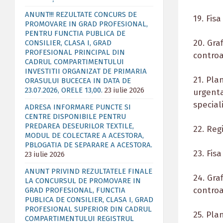
ANUNT!!! REZULTATE CONCURS DE
19. Fis
PROMOVARE IN GRAD PROFESIONAL,
PENTRU FUNCTIA PUBLICA DE
20. Gra
CONSILIER, CLASA I, GRAD
PROFESIONAL PRINCIPAL DIN
controa
CADRUL COMPARTIMENTULUI
INVESTITII ORGANIZAT DE PRIMARIA
21. Pla
ORASULUI BUCECEA IN DATA DE
23.07.2026, ORELE 13,00.
23 iulie 2026
urgenta
special
ADRESA INFORMARE PUNCTE SI
CENTRE DISPONIBILE PENTRU
PREDAREA DESEURILOR TEXTILE,
22. Reg
MODUL DE COLECTARE A ACESTORA,
PBLOGATIA DE SEPARARE A ACESTORA.
23. Fis
23 iulie 2026
ANUNT PRIVIND REZULTATELE FINALE
24. Gra
LA CONCURSUL DE PROMOVARE IN
controa
GRAD PROFESIONAL, FUNCTIA
PUBLICA DE CONSILIER, CLASA I, GRAD
PROFESIONAL SUPERIOR DIN CADRUL
25. Pla
COMPARTIMENTULUI REGISTRUL