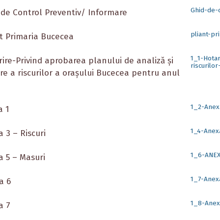
Ghid-de-
 de Control Preventiv/ Informare
pliant-pr
nt Primaria Bucecea
1_1-Hotar
rire-Privind aprobarea planului de analiză şi
riscurilo
re a riscurilor a oraşului Bucecea pentru anul
1_2-Anex
a 1
1_4-Anexa
a 3 – Riscuri
1_6-ANEX
a 5 – Masuri
1_7-Anex
a 6
1_8-Anex
a 7