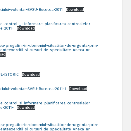
iciului-voluntar-SVSU-Bucecea-2011
Download
de-control-_i-informare-planificarea-controalelor-
ve-2011-
Download
rea-pregatirii-in-domeniul-situatiilor-de-urgenta-prin-
nteexercitii-si-cursuri-de-specialitate-Anexa-nr-
oad
L-ISTORIC
Download
iciului-voluntar-SVSU-Bucecea-2011-1
Download
de-control-si-informare-planificarea-controalelor-
ve-2011-
Download
rea-pregatirii-in-domeniul-situatiilor-de-urgenta-prin-
nteexercitii-si-cursuri-de-specialitate-Anexa-nr-