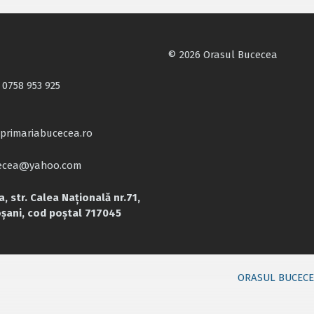
© 2026 Orasul Bucecea
 0758 953 925
primariabucecea.ro
cecea@yahoo.com
, str. Calea Națională nr.71,
oșani, cod poștal 717045
ORASUL BUCEC