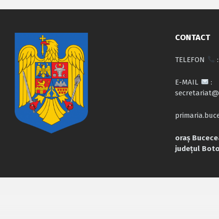
CONTACT
TELEFON
:
E-MAIL
:
secretariat@
primaria.bu
oraș Bucecea
județul Bot