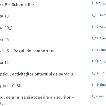
1_9-Anex
xa 9 – Schema flux
1_10-Ane
xa 10
1_10-Ane
xa 10_1
1_11-Ane
xa 14
1_15-Sino
xa 15 – Reguli de comportare
1_13-Ane
xa 16
1_14-SINO
pticul activităţilor ofiţerului de serviciu
1_15-Sino
opticul CLSU
1_Planul-
nul de analiza si acoperire a riscurilor –
al