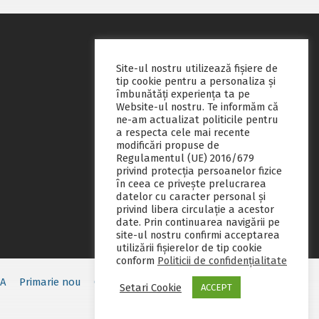
Site-ul nostru utilizează fişiere de
tip cookie pentru a personaliza și
îmbunătăți experiența ta pe
Website-ul nostru. Te informăm că
ne-am actualizat politicile pentru
a respecta cele mai recente
modificări propuse de
Regulamentul (UE) 2016/679
privind protecția persoanelor fizice
în ceea ce privește prelucrarea
datelor cu caracter personal și
privind libera circulație a acestor
date. Prin continuarea navigării pe
site-ul nostru confirmi acceptarea
utilizării fişierelor de tip cookie
conform
Politicii de confidențialitate
EA
Primarie nou
Consiliul local
Servicii publice
Contact
Setari Cookie
ACCEPT
Fii pregatit
Monitorul oficial local