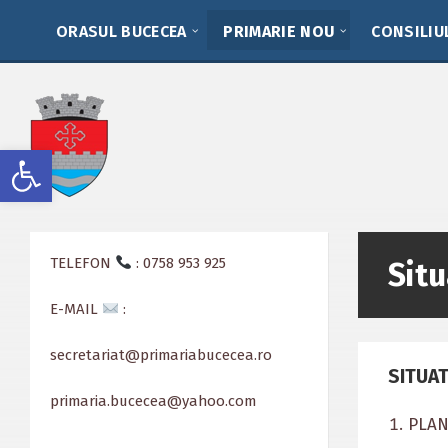
Skip
Skip
Skip
to
to
to
ORASUL BUCECEA
PRIMARIE NOU
CONSILIU
content
left
footer
sidebar
Deschide bara de unelte
TELEFON
: 0758 953 925
Situ
E-MAIL
:
secretariat@primariabucecea.ro
SITUAT
primaria.bucecea@yahoo.com
PLAN