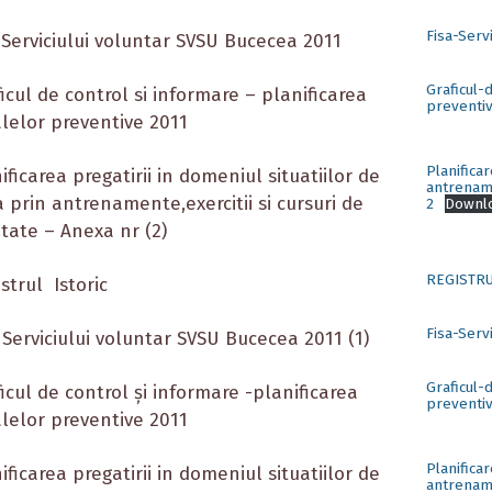
Fisa-Serv
a Serviciului voluntar SVSU Bucecea 2011
Graficul-
ficul de control si informare – planificarea
preventi
lelor preventive 2011
Planifica
nificarea pregatirii in domeniul situatiilor de
antrename
 prin antrenamente,exercitii si cursuri de
2
Downl
itate – Anexa nr (2)
REGISTRU
istrul Istoric
Fisa-Serv
a Serviciului voluntar SVSU Bucecea 2011 (1)
Graficul-
ficul de control și informare -planificarea
preventi
lelor preventive 2011
Planifica
nificarea pregatirii in domeniul situatiilor de
antrename