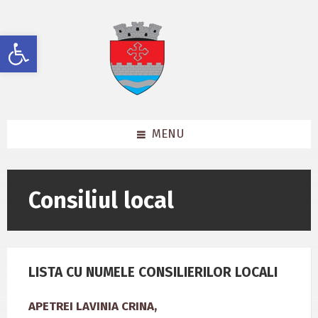
Skip
Skip
Skip
to
to
to
content
left
footer
Deschide bara de unelte
sidebar
MENU
Consiliul local
LISTA CU NUMELE CONSILIERILOR LOCALI
APETREI LAVINIA CRINA,