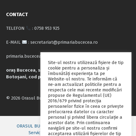
CONTACT
TELEFON
: 0758 953 925
E-MAIL
: secretariat@primariabucecea.ro
primaria.bucecea@yahoo.com
Site-ul nostru utilizează fişiere de tip
cookie pentru a personaliza și
oraș Bucecea, str. Calea Națională nr.71, județul
îmbunătăți experiența ta pe
Botoșani, cod poștal 717045
Website-ul nostru. Te informăm că
ne-am actualizat politicile pentru a
respecta cele mai recente modificări
propuse de Regulamentul (UE)
© 2026 Orasul Bucecea
2016/679 privind protecția
persoanelor fizice în ceea ce privește
prelucrarea datelor cu caracter
personal și privind libera circulație a
acestor date. Prin continuarea
ORASUL BUCECEA
Primarie nou
Consiliul local
navigării pe site-ul nostru confirmi
Servicii publice
Contact
Fii pregatit
acceptarea utilizării fişierelor de tip