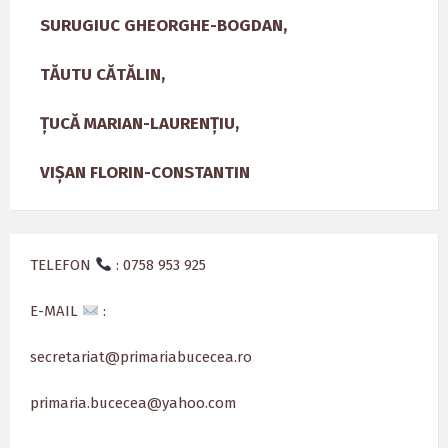
SURUGIUC GHEORGHE-BOGDAN,
TĂUTU CĂTĂLIN,
ȚUCĂ MARIAN-LAURENȚIU,
VIȘAN FLORIN-CONSTANTIN
TELEFON
: 0758 953 925
E-MAIL
:
secretariat@primariabucecea.ro
primaria.bucecea@yahoo.com