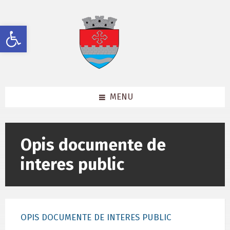
Skip
Skip
Skip
to
to
to
content
left
footer
Deschide bara de unelte
sidebar
MENU
Opis documente de
interes public
OPIS DOCUMENTE DE INTERES PUBLIC