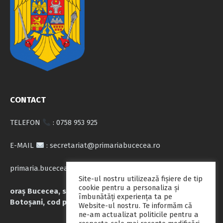
CONTACT
TELEFON
: 0758 953 925
E-MAIL
: secretariat@primariabucecea.ro
primaria.bucecea@yahoo.com
Site-ul nostru utilizează fişiere de tip
cookie pentru a personaliza și
oraș Bucecea, str. Calea Națională nr.71, județul
îmbunătăți experiența ta pe
Botoșani, cod poștal 717045
Website-ul nostru. Te informăm că
ne-am actualizat politicile pentru a