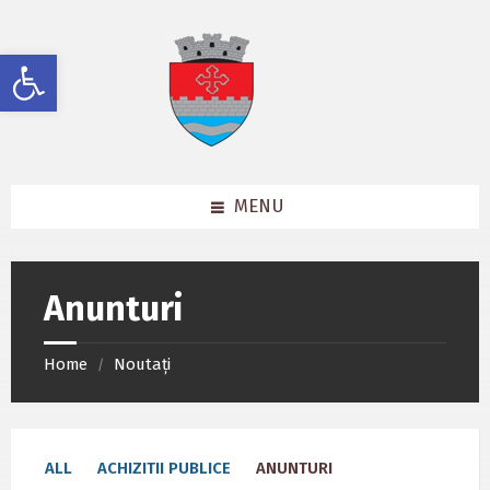
Skip
Skip
Skip
to
to
to
content
left
footer
Deschide bara de unelte
sidebar
MENU
Anunturi
Home
Noutați
/
ALL
ACHIZITII PUBLICE
ANUNTURI