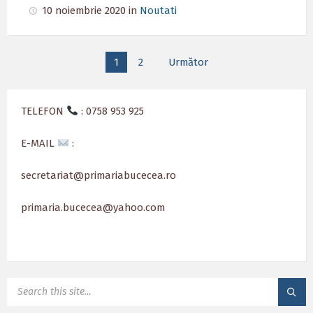
10 noiembrie 2020
in
Noutati
Paginație
1
2
Următor
articole
TELEFON
: 0758 953 925
E-MAIL
:
secretariat@primariabucecea.ro
primaria.bucecea@yahoo.com
SEARCH: