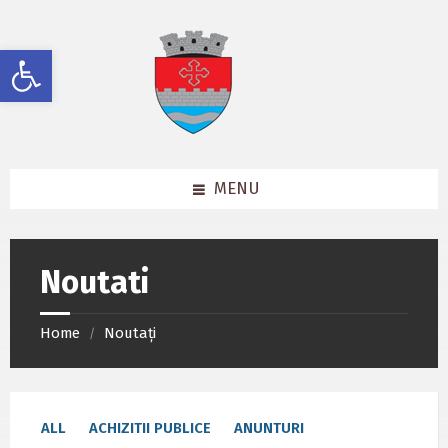
Skip
Skip
Skip
to
to
to
content
left
footer
Deschide bara de unelte
sidebar
MENU
Noutati
Home
Noutați
/
ALL
ACHIZITII PUBLICE
ANUNTURI