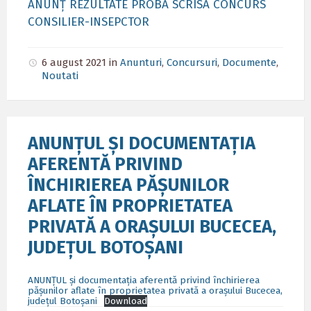
ANUNȚ REZULTATE PROBĂ SCRISĂ CONCURS
CONSILIER-INSEPCTOR
6 august 2021
in
Anunturi
,
Concursuri
,
Documente
,
Noutati
ANUNȚUL ȘI DOCUMENTAȚIA
AFERENTĂ PRIVIND
ÎNCHIRIEREA PĂȘUNILOR
AFLATE ÎN PROPRIETATEA
PRIVATĂ A ORAȘULUI BUCECEA,
JUDEȚUL BOTOȘANI
ANUNȚUL și documentația aferentă privind închirierea
pășunilor aflate în proprietatea privată a orașului Bucecea,
județul Botoșani
Download