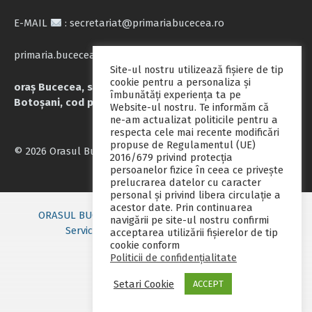
E-MAIL
: secretariat@primariabucecea.ro
primaria.bucecea@yahoo.com
Site-ul nostru utilizează fişiere de tip
cookie pentru a personaliza și
oraș Bucecea, str. Calea Națională nr.71, județul
îmbunătăți experiența ta pe
Botoșani, cod poștal 717045
Website-ul nostru. Te informăm că
ne-am actualizat politicile pentru a
respecta cele mai recente modificări
propuse de Regulamentul (UE)
© 2026 Orasul Bucecea
2016/679 privind protecția
persoanelor fizice în ceea ce privește
prelucrarea datelor cu caracter
personal și privind libera circulație a
acestor date. Prin continuarea
ORASUL BUCECEA
Primarie nou
Consiliul local
navigării pe site-ul nostru confirmi
Servicii publice
Contact
Fii pregatit
acceptarea utilizării fişierelor de tip
cookie conform
Monitorul oficial local
Politicii de confidențialitate
Setari Cookie
ACCEPT