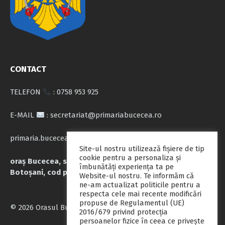
CONTACT
TELEFON
: 0758 953 925
E-MAIL
: secretariat@primariabucecea.ro
primaria.bucecea@yahoo.com
Site-ul nostru utilizează fişiere de tip
cookie pentru a personaliza și
oraș Bucecea, str. Calea Națională nr.71, județul
îmbunătăți experiența ta pe
Botoșani, cod poștal 717045
Website-ul nostru. Te informăm că
ne-am actualizat politicile pentru a
respecta cele mai recente modificări
propuse de Regulamentul (UE)
© 2026 Orasul Bucecea
2016/679 privind protecția
persoanelor fizice în ceea ce privește