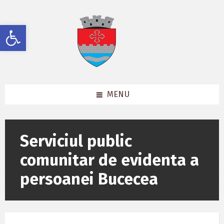
Skip
Skip
Skip
to
to
to
content
left
footer
Deschide bara de unelte
sidebar
MENU
Serviciul public
comunitar de evidenta a
persoanei Bucecea