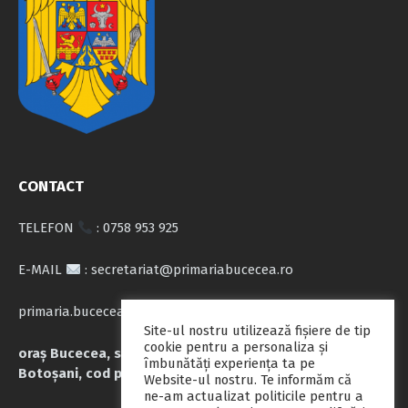
CONTACT
TELEFON
: 0758 953 925
E-MAIL
: secretariat@primariabucecea.ro
primaria.bucecea@yahoo.com
Site-ul nostru utilizează fişiere de tip
cookie pentru a personaliza și
oraș Bucecea, str. Calea Națională nr.71, județul
îmbunătăți experiența ta pe
Botoșani, cod poștal 717045
Website-ul nostru. Te informăm că
ne-am actualizat politicile pentru a