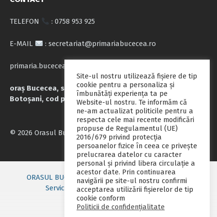
TELEFON
: 0758 953 925
E-MAIL
: secretariat@primariabucecea.ro
primaria.bucecea@yahoo.com
Site-ul nostru utilizează fişiere de tip
cookie pentru a personaliza și
oraș Bucecea, str. Calea Națională nr.71, județul
îmbunătăți experiența ta pe
Botoșani, cod poștal 717045
Website-ul nostru. Te informăm că
ne-am actualizat politicile pentru a
respecta cele mai recente modificări
propuse de Regulamentul (UE)
© 2026 Orasul Bucecea
2016/679 privind protecția
persoanelor fizice în ceea ce privește
prelucrarea datelor cu caracter
personal și privind libera circulație a
acestor date. Prin continuarea
ORASUL BUCECEA
Primarie nou
Consiliul local
navigării pe site-ul nostru confirmi
Servicii publice
Contact
Fii pregatit
acceptarea utilizării fişierelor de tip
cookie conform
Monitorul oficial local
Politicii de confidențialitate