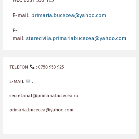
FAX: 0231 550 123
E-mail:
primaria.bucecea@yahoo.com
E-
mail:
starecivila.primariabucecea@yahoo.com
TELEFON
: 0758 953 925
E-MAIL
:
secretariat@primariabucecea.ro
primaria.bucecea@yahoo.com