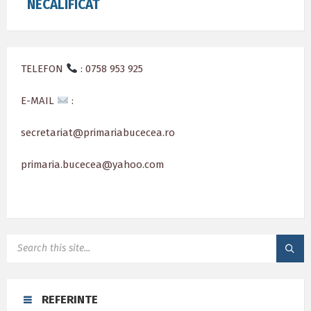
NECALIFICAT
TELEFON
: 0758 953 925
E-MAIL
:
secretariat@primariabucecea.ro
primaria.bucecea@yahoo.com
SEARCH:
REFERINTE