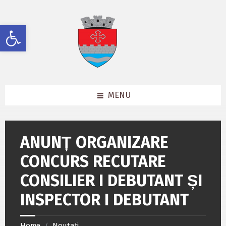
Skip
Skip
Skip
to
to
to
content
left
footer
Deschide bara de unelte
sidebar
MENU
ANUNȚ ORGANIZARE
CONCURS RECUTARE
CONSILIER I DEBUTANT ȘI
INSPECTOR I DEBUTANT
Home
Noutați