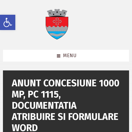
Skip
Skip
Skip
to
to
to
content
left
footer
Deschide bara de unelte
sidebar
MENU
ANUNT CONCESIUNE 1000
MP, PC 1115,
DOCUMENTATIA
ATRIBUIRE SI FORMULARE
WORD