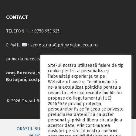
CONTACT
TELEFON
: 0758 953 925
E-MAIL
: secretariat@primariabucecea.ro
primaria.bucecea@yahoo.com
Site-ul nostru utilizează fişiere de tip
cookie pentru a personaliza și
oraș Bucecea, str. Calea Națională nr.71, județul
îmbunătăți experiența ta pe
Botoșani, cod poștal 717045
Website-ul nostru. Te informăm că
ne-am actualizat politicile pentru a
respecta cele mai recente modificări
propuse de Regulamentul (UE)
© 2026 Orasul Bucecea
2016/679 privind protecția
persoanelor fizice în ceea ce privește
prelucrarea datelor cu caracter
personal și privind libera circulație a
acestor date. Prin continuarea
ORASUL BUCECEA
Primarie nou
Consiliul local
navigării pe site-ul nostru confirmi
Servicii publice
Contact
Fii pregatit