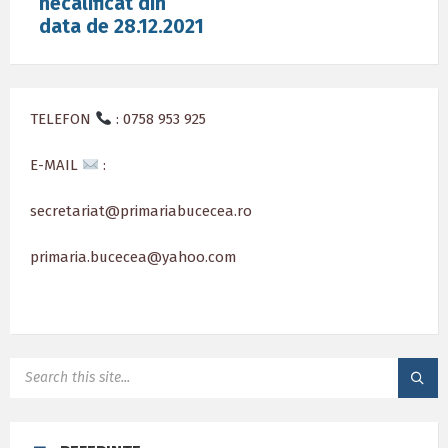
necalificat din
data de 28.12.2021
TELEFON
: 0758 953 925
E-MAIL
:
secretariat@primariabucecea.ro
primaria.bucecea@yahoo.com
SEARCH: