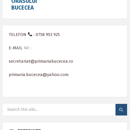
ORASULUI
BUCECEA
TELEFON
: 0758 953 925
E-MAIL
:
secretariat@primariabucecea.ro
primaria.bucecea@yahoo.com
SEARCH: