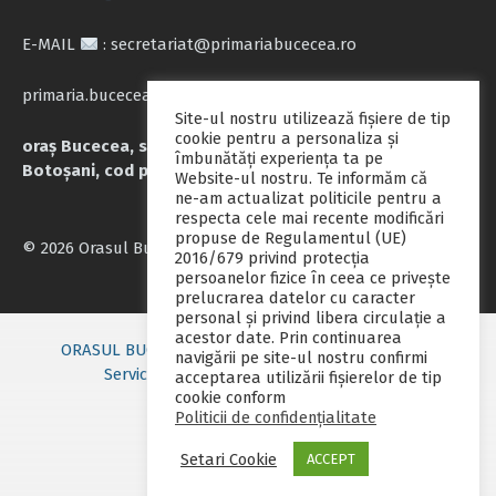
E-MAIL
: secretariat@primariabucecea.ro
primaria.bucecea@yahoo.com
Site-ul nostru utilizează fişiere de tip
cookie pentru a personaliza și
oraș Bucecea, str. Calea Națională nr.71, județul
îmbunătăți experiența ta pe
Botoșani, cod poștal 717045
Website-ul nostru. Te informăm că
ne-am actualizat politicile pentru a
respecta cele mai recente modificări
propuse de Regulamentul (UE)
© 2026 Orasul Bucecea
2016/679 privind protecția
persoanelor fizice în ceea ce privește
prelucrarea datelor cu caracter
personal și privind libera circulație a
acestor date. Prin continuarea
ORASUL BUCECEA
Primarie nou
Consiliul local
navigării pe site-ul nostru confirmi
Servicii publice
Contact
Fii pregatit
acceptarea utilizării fişierelor de tip
cookie conform
Monitorul oficial local
Politicii de confidențialitate
Setari Cookie
ACCEPT