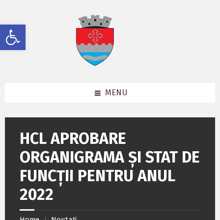
Skip
Skip
Skip
to
to
to
content
left
footer
Deschide bara de unelte
sidebar
MENU
HCL APROBARE
ORGANIGRAMA ȘI STAT DE
FUNCȚII PENTRU ANUL
2022
Home
Noutați