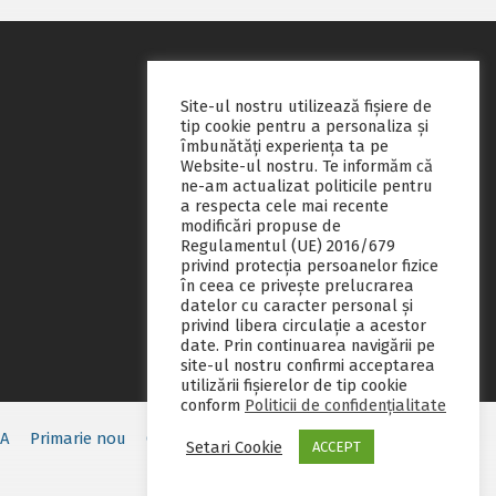
Site-ul nostru utilizează fişiere de
tip cookie pentru a personaliza și
îmbunătăți experiența ta pe
Website-ul nostru. Te informăm că
ne-am actualizat politicile pentru
a respecta cele mai recente
modificări propuse de
Regulamentul (UE) 2016/679
privind protecția persoanelor fizice
în ceea ce privește prelucrarea
datelor cu caracter personal și
privind libera circulație a acestor
date. Prin continuarea navigării pe
site-ul nostru confirmi acceptarea
utilizării fişierelor de tip cookie
conform
Politicii de confidențialitate
EA
Primarie nou
Consiliul local
Servicii publice
Contact
Setari Cookie
ACCEPT
Fii pregatit
Monitorul oficial local