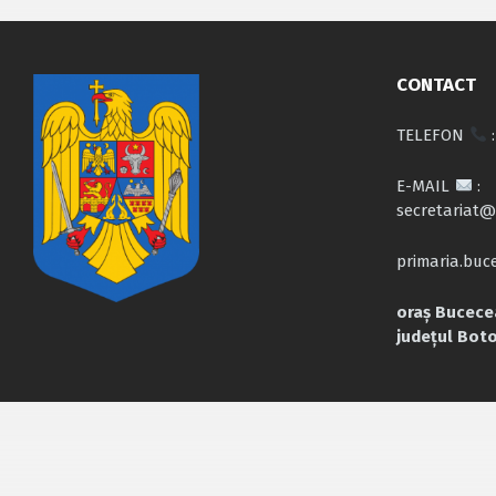
CONTACT
TELEFON
:
E-MAIL
:
secretariat@
primaria.bu
oraș Bucecea
județul Bot