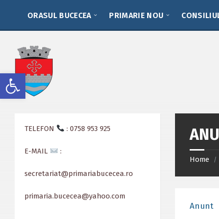
Skip
Skip
Skip
to
to
to
ORASUL BUCECEA
PRIMARIE NOU
CONSILIU
content
left
footer
sidebar
Deschide bara de unelte
TELEFON
: 0758 953 925
ANU
E-MAIL
:
Home
/
secretariat@primariabucecea.ro
primaria.bucecea@yahoo.com
Anunt