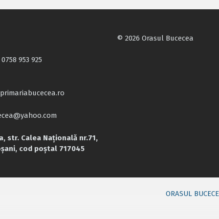
© 2026 Orasul Bucecea
 0758 953 925
primariabucecea.ro
cecea@yahoo.com
, str. Calea Națională nr.71,
oșani, cod poștal 717045
ORASUL BUCEC