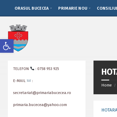
Skip
Skip
Skip
to
to
to
ORASUL BUCECEA
PRIMARIE NOU
CONSILIU
content
left
footer
sidebar
Deschide bara de unelte
TELEFON
: 0758 953 925
HOT
E-MAIL
:
Home
/
secretariat@primariabucecea.ro
primaria.bucecea@yahoo.com
HOTARA