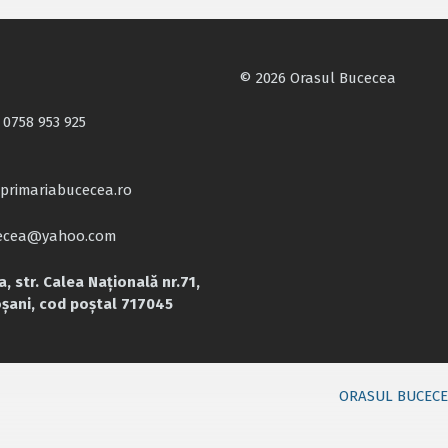
© 2026 Orasul Bucecea
 0758 953 925
primariabucecea.ro
cecea@yahoo.com
, str. Calea Națională nr.71,
oșani, cod poștal 717045
ORASUL BUCEC