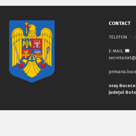
CONTACT
TELEFON
:
E-MAIL
:
secretariat@
primaria.bu
oraș Bucecea
județul Bot