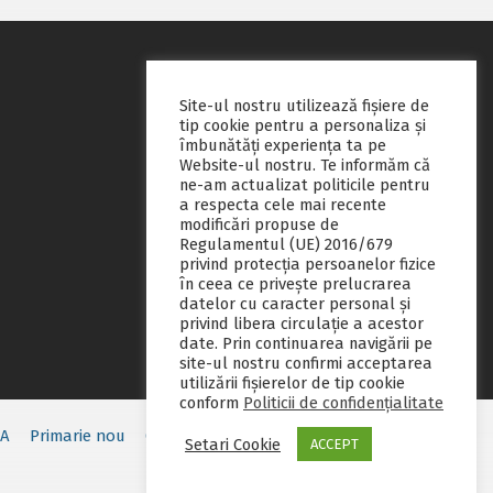
Site-ul nostru utilizează fişiere de
tip cookie pentru a personaliza și
îmbunătăți experiența ta pe
Website-ul nostru. Te informăm că
ne-am actualizat politicile pentru
a respecta cele mai recente
modificări propuse de
Regulamentul (UE) 2016/679
privind protecția persoanelor fizice
în ceea ce privește prelucrarea
datelor cu caracter personal și
privind libera circulație a acestor
date. Prin continuarea navigării pe
site-ul nostru confirmi acceptarea
utilizării fişierelor de tip cookie
conform
Politicii de confidențialitate
EA
Primarie nou
Consiliul local
Servicii publice
Contact
Setari Cookie
ACCEPT
Fii pregatit
Monitorul oficial local