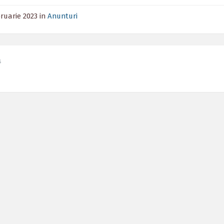
bruarie 2023
in
Anunturi
s