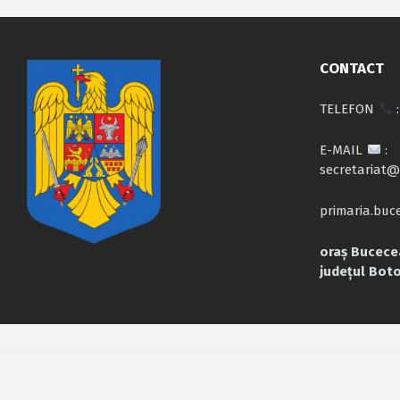
CONTACT
TELEFON
:
E-MAIL
:
secretariat@
primaria.bu
oraș Bucecea
județul Bot