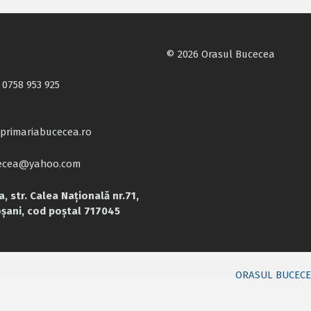
© 2026 Orasul Bucecea
 0758 953 925
primariabucecea.ro
cecea@yahoo.com
, str. Calea Națională nr.71,
oșani, cod poștal 717045
ORASUL BUCEC