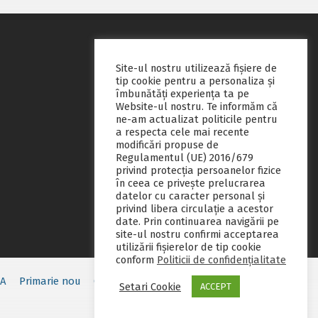
Site-ul nostru utilizează fişiere de
tip cookie pentru a personaliza și
îmbunătăți experiența ta pe
Website-ul nostru. Te informăm că
ne-am actualizat politicile pentru
a respecta cele mai recente
modificări propuse de
Regulamentul (UE) 2016/679
privind protecția persoanelor fizice
în ceea ce privește prelucrarea
datelor cu caracter personal și
privind libera circulație a acestor
date. Prin continuarea navigării pe
site-ul nostru confirmi acceptarea
utilizării fişierelor de tip cookie
conform
Politicii de confidențialitate
EA
Primarie nou
Consiliul local
Servicii publice
Contact
Setari Cookie
ACCEPT
Fii pregatit
Monitorul oficial local