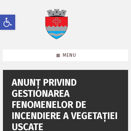
Skip
Skip
Skip
to
to
to
content
left
footer
Deschide bara de unelte
sidebar
MENU
ANUNȚ PRIVIND
GESTIONAREA
FENOMENELOR DE
INCENDIERE A VEGETAȚIEI
USCATE