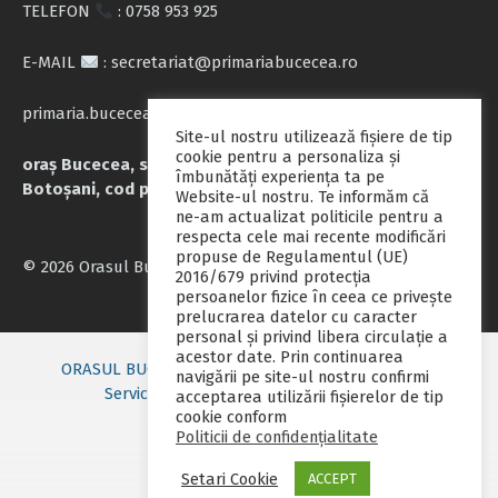
TELEFON
: 0758 953 925
E-MAIL
: secretariat@primariabucecea.ro
primaria.bucecea@yahoo.com
Site-ul nostru utilizează fişiere de tip
cookie pentru a personaliza și
oraș Bucecea, str. Calea Națională nr.71, județul
îmbunătăți experiența ta pe
Botoșani, cod poștal 717045
Website-ul nostru. Te informăm că
ne-am actualizat politicile pentru a
respecta cele mai recente modificări
propuse de Regulamentul (UE)
© 2026 Orasul Bucecea
2016/679 privind protecția
persoanelor fizice în ceea ce privește
prelucrarea datelor cu caracter
personal și privind libera circulație a
acestor date. Prin continuarea
ORASUL BUCECEA
Primarie nou
Consiliul local
navigării pe site-ul nostru confirmi
Servicii publice
Contact
Fii pregatit
acceptarea utilizării fişierelor de tip
cookie conform
Monitorul oficial local
Politicii de confidențialitate
Setari Cookie
ACCEPT