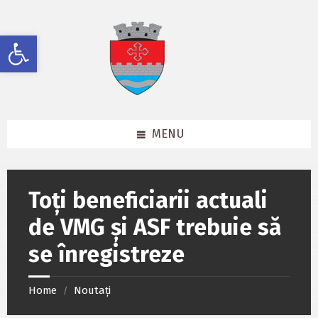
Skip
Skip
Skip
to
to
to
content
left
footer
Deschide bara de unelte
sidebar
MENU
Toți beneficiarii actuali
de VMG și ASF trebuie să
se înregistreze
Home
Noutați
/