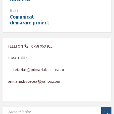
Next
Comunicat
demarare proiect
TELEFON
: 0758 953 925
E-MAIL
:
secretariat@primariabucecea.ro
primaria.bucecea@yahoo.com
SEARCH: