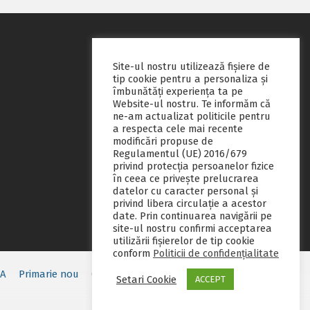
Site-ul nostru utilizează fişiere de
tip cookie pentru a personaliza și
îmbunătăți experiența ta pe
Website-ul nostru. Te informăm că
ne-am actualizat politicile pentru
a respecta cele mai recente
modificări propuse de
Regulamentul (UE) 2016/679
privind protecția persoanelor fizice
în ceea ce privește prelucrarea
datelor cu caracter personal și
privind libera circulație a acestor
date. Prin continuarea navigării pe
site-ul nostru confirmi acceptarea
utilizării fişierelor de tip cookie
conform
Politicii de confidențialitate
EA
Primarie nou
Consiliul local
Servicii publice
Contact
Setari Cookie
ACCEPT
Fii pregatit
Monitorul oficial local