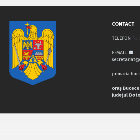
CONTACT
TELEFON
:
E-MAIL
:
secretariat@
primaria.bu
oraș Bucecea
județul Bot