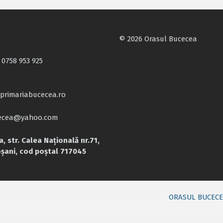
© 2026 Orasul Bucecea
 0758 953 925
primariabucecea.ro
cecea@yahoo.com
, str. Calea Națională nr.71,
oșani, cod poștal 717045
ORASUL BUCEC