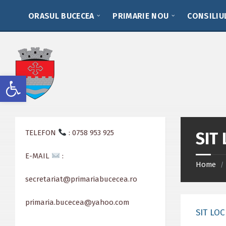
Skip
Skip
Skip
to
to
to
ORASUL BUCECEA
PRIMARIE NOU
CONSILIU
content
left
footer
sidebar
Deschide bara de unelte
TELEFON
: 0758 953 925
SIT
E-MAIL
:
Home
/
secretariat@primariabucecea.ro
primaria.bucecea@yahoo.com
SIT LOC