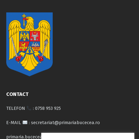
CONTACT
TELEFON
: 0758 953 925
E-MAIL
: secretariat@primariabucecea.ro
primaria.bucecea@yahoo.com