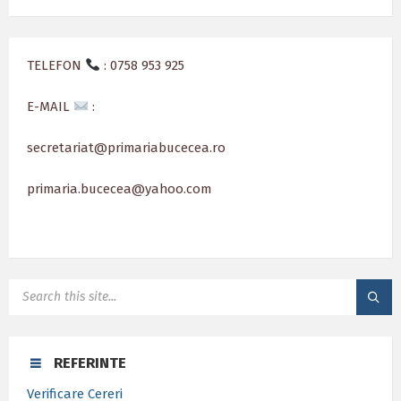
TELEFON
: 0758 953 925
E-MAIL
:
secretariat@primariabucecea.ro
primaria.bucecea@yahoo.com
SEARCH:
REFERINTE
Verificare Cereri