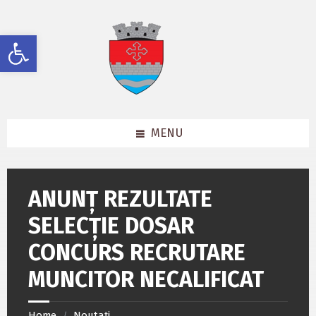
Skip
Skip
Skip
to
to
to
content
left
footer
Deschide bara de unelte
sidebar
MENU
ANUNȚ REZULTATE
SELECȚIE DOSAR
CONCURS RECRUTARE
MUNCITOR NECALIFICAT
Home
Noutați