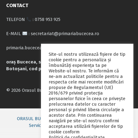
CONTACT
TELEFON
: 0758 953 925
E-MAIL
: secretariat@primariabucecea.ro
primaria.bucecea@yahoo.com
Site-ul nostru utilizează fişiere de tip
cookie pentru a personaliza și
oraș Bucecea, str. Calea Națională nr.71, județul
îmbunătăți experiența ta pe
Botoșani, cod poștal 717045
Website-ul nostru. Te informăm că
ne-am actualizat politicile pentru a
respecta cele mai recente modificări
propuse de Regulamentul (UE)
© 2026 Orasul Bucecea
2016/679 privind protecția
persoanelor fizice în ceea ce privește
prelucrarea datelor cu caracter
personal și privind libera circulație a
acestor date. Prin continuarea
ORASUL BUCECEA
Primarie nou
Consiliul local
navigării pe site-ul nostru confirmi
Servicii publice
Contact
Fii pregatit
acceptarea utilizării fişierelor de tip
cookie conform
Monitorul oficial local
Politicii de confidențialitate