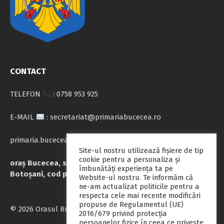
CONTACT
TELEFON
: 0758 953 925
E-MAIL
: secretariat@primariabucecea.ro
primaria.bucecea@yahoo.com
Site-ul nostru utilizează fişiere de tip
cookie pentru a personaliza și
oraș Bucecea, str. Calea Națională nr.71, județul
îmbunătăți experiența ta pe
Botoșani, cod poștal 717045
Website-ul nostru. Te informăm că
ne-am actualizat politicile pentru a
respecta cele mai recente modificări
propuse de Regulamentul (UE)
© 2026 Orasul Bucecea
2016/679 privind protecția
persoanelor fizice în ceea ce privește