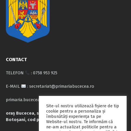
CONTACT
TELEFON
: 0758 953 925
E-MAIL
: secretariat@primariabucecea.ro
primaria.bucecea@yahoo.com
Site-ul nostru utilizează fişiere de tip
cookie pentru a personaliza și
oraș Bucecea, str. Calea Națională nr.71, județul
îmbunătăți experiența ta pe
Botoșani, cod poștal 717045
Website-ul nostru. Te informăm că
ne-am actualizat politicile pentru a