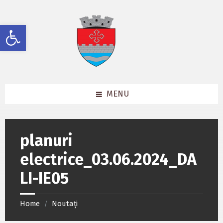
Skip
Skip
Skip
to
to
to
content
left
footer
Deschide bara de unelte
sidebar
MENU
planuri
electrice_03.06.2024_DA
LI-IE05
Home
Noutați
/