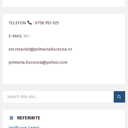
TELEFON
: 0758 953 925
E-MAIL
:
secretariat@primariabucecea.ro
primaria.bucecea@yahoo.com
SEARCH:
REFERINTE
Verificare Cereri