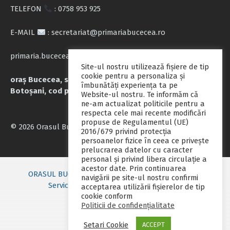
TELEFON
: 0758 953 925
E-MAIL
: secretariat@primariabucecea.ro
primaria.bucecea@yahoo.com
Site-ul nostru utilizează fişiere de tip
cookie pentru a personaliza și
oraș Bucecea, str. Calea Națională nr.71, județul
îmbunătăți experiența ta pe
Botoșani, cod poștal 717045
Website-ul nostru. Te informăm că
ne-am actualizat politicile pentru a
respecta cele mai recente modificări
propuse de Regulamentul (UE)
© 2026 Orasul Bucecea
2016/679 privind protecția
persoanelor fizice în ceea ce privește
prelucrarea datelor cu caracter
personal și privind libera circulație a
acestor date. Prin continuarea
ORASUL BUCECEA
Primarie nou
Consiliul local
navigării pe site-ul nostru confirmi
Servicii publice
Contact
Fii pregatit
acceptarea utilizării fişierelor de tip
cookie conform
Monitorul oficial local
Politicii de confidențialitate
Setari Cookie
ACCEPT