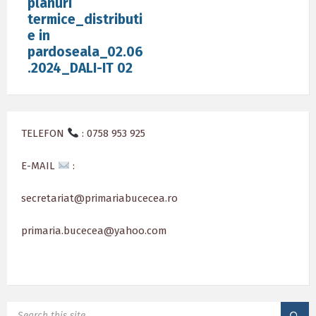
planuri
termice_distributi
e in
pardoseala_02.06
.2024_DALI-IT 02
TELEFON
: 0758 953 925
E-MAIL
:
secretariat@primariabucecea.ro
primaria.bucecea@yahoo.com
SEARCH: