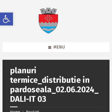
Skip
Skip
Skip
to
to
to
content
left
footer
Deschide bara de unelte
sidebar
MENU
planuri
termice_distributie in
pardoseala_02.06.2024_
DALI-IT 03
Home
Noutați