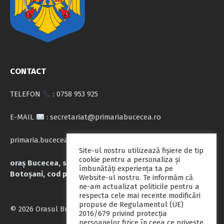
CONTACT
TELEFON
: 0758 953 925
E-MAIL
: secretariat@primariabucecea.ro
primaria.bucecea@yahoo.com
Site-ul nostru utilizează fişiere de tip
cookie pentru a personaliza și
oraș Bucecea, str. Calea Națională nr.71, județul
îmbunătăți experiența ta pe
Botoșani, cod poștal 717045
Website-ul nostru. Te informăm că
ne-am actualizat politicile pentru a
respecta cele mai recente modificări
propuse de Regulamentul (UE)
© 2026 Orasul Bucecea
2016/679 privind protecția
persoanelor fizice în ceea ce privește