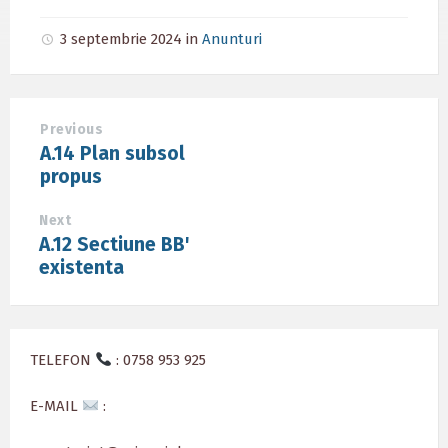
3 septembrie 2024
in
Anunturi
Previous
A.14 Plan subsol
propus
Next
A.12 Sectiune BB'
existenta
TELEFON
: 0758 953 925
E-MAIL
: