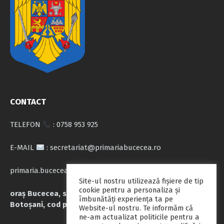
CONTACT
TELEFON
: 0758 953 925
E-MAIL
: secretariat@primariabucecea.ro
primaria.bucecea@yahoo.com
Site-ul nostru utilizează fişiere de tip
cookie pentru a personaliza și
oraș Bucecea, str. Calea Națională nr.71, județul
îmbunătăți experiența ta pe
Botoșani, cod poștal 717045
Website-ul nostru. Te informăm că
ne-am actualizat politicile pentru a