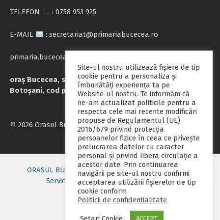
TELEFON
: 0758 953 925
E-MAIL
: secretariat@primariabucecea.ro
primaria.bucecea@yahoo.com
Site-ul nostru utilizează fişiere de tip
cookie pentru a personaliza și
oraș Bucecea, str. Calea Națională nr.71, județul
îmbunătăți experiența ta pe
Botoșani, cod poștal 717045
Website-ul nostru. Te informăm că
ne-am actualizat politicile pentru a
respecta cele mai recente modificări
propuse de Regulamentul (UE)
© 2026 Orasul Bucecea
2016/679 privind protecția
persoanelor fizice în ceea ce privește
prelucrarea datelor cu caracter
personal și privind libera circulație a
acestor date. Prin continuarea
ORASUL BUCECEA
Primarie nou
Consiliul local
navigării pe site-ul nostru confirmi
Servicii publice
Contact
Fii pregatit
acceptarea utilizării fişierelor de tip
cookie conform
Monitorul oficial local
Politicii de confidențialitate
Setari Cookie
ACCEPT