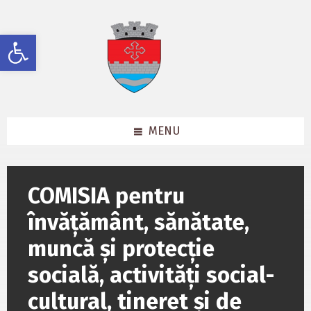
Skip
Skip
Skip
to
to
to
content
left
footer
Deschide bara de unelte
sidebar
MENU
COMISIA pentru
învățământ, sănătate,
muncă și protecție
socială, activități social-
cultural, tineret și de