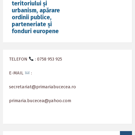
teritoriului și
urbanism, apărare
ordinii publice,
parteneriate și
fonduri europene
TELEFON
: 0758 953 925
E-MAIL
:
secretariat@primariabucecea.ro
primaria.bucecea@yahoo.com
SEARCH: