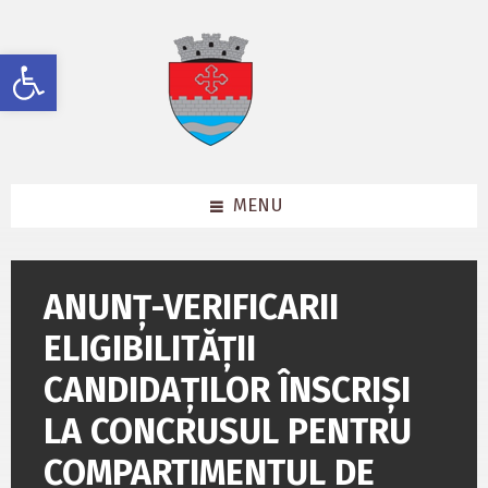
Skip
Skip
Skip
to
to
to
content
left
footer
Deschide bara de unelte
sidebar
MENU
ANUNȚ-VERIFICARII
ELIGIBILITĂȚII
CANDIDAȚILOR ÎNSCRIȘI
LA CONCRUSUL PENTRU
COMPARTIMENTUL DE