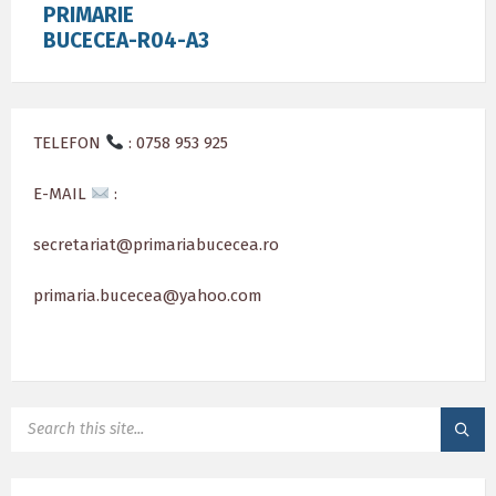
PRIMARIE
BUCECEA-R04-A3
TELEFON
: 0758 953 925
E-MAIL
:
secretariat@primariabucecea.ro
primaria.bucecea@yahoo.com
SEARCH: