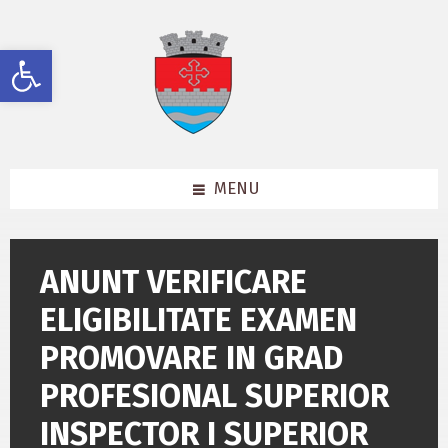
Skip
Skip
Skip
to
to
to
content
left
footer
Deschide bara de unelte
sidebar
MENU
ANUNT VERIFICARE
ELIGIBILITATE EXAMEN
PROMOVARE IN GRAD
PROFESIONAL SUPERIOR
INSPECTOR I SUPERIOR