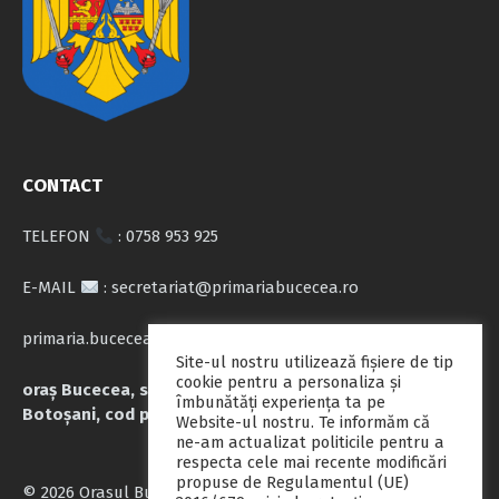
CONTACT
TELEFON
: 0758 953 925
E-MAIL
: secretariat@primariabucecea.ro
primaria.bucecea@yahoo.com
Site-ul nostru utilizează fişiere de tip
cookie pentru a personaliza și
oraș Bucecea, str. Calea Națională nr.71, județul
îmbunătăți experiența ta pe
Botoșani, cod poștal 717045
Website-ul nostru. Te informăm că
ne-am actualizat politicile pentru a
respecta cele mai recente modificări
propuse de Regulamentul (UE)
© 2026 Orasul Bucecea