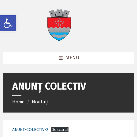
Skip
Skip
Skip
to
to
to
content
left
footer
Deschide bara de unelte
sidebar
MENU
ANUNȚ COLECTIV
Home
Noutați
/
ANUNT-COLECTIV-2
Descarcă