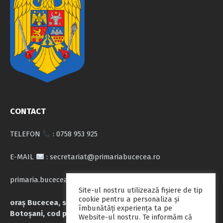
CONTACT
TELEFON
: 0758 953 925
E-MAIL
: secretariat@primariabucecea.ro
primaria.bucecea@yahoo.com
Site-ul nostru utilizează fişiere de tip
cookie pentru a personaliza și
oraș Bucecea, str. Calea Națională nr.71, județul
îmbunătăți experiența ta pe
Botoșani, cod poștal 717045
Website-ul nostru. Te informăm că