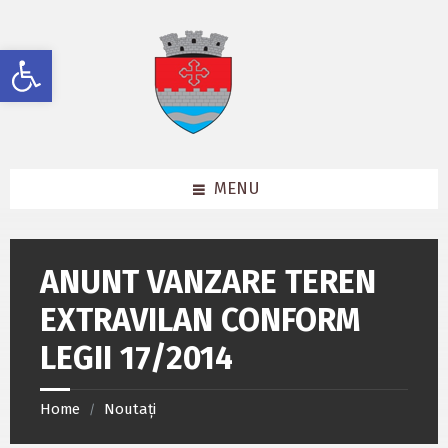
Skip
Skip
Skip
to
to
to
content
left
footer
Deschide bara de unelte
sidebar
MENU
ANUNT VANZARE TEREN
EXTRAVILAN CONFORM
LEGII 17/2014
Home
Noutați
/