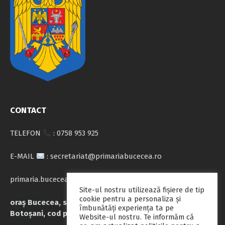
CONTACT
TELEFON
: 0758 953 925
E-MAIL
: secretariat@primariabucecea.ro
primaria.bucecea@yahoo.com
Site-ul nostru utilizează fişiere de tip
cookie pentru a personaliza și
oraș Bucecea, str. Calea Națională nr.71, județul
îmbunătăți experiența ta pe
Botoșani, cod poștal 717045
Website-ul nostru. Te informăm că