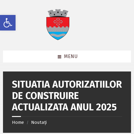
Skip
Skip
Skip
to
to
to
content
left
footer
Deschide bara de unelte
sidebar
MENU
SITUATIA AUTORIZATIILOR
DE CONSTRUIRE
ACTUALIZATA ANUL 2025
Home
Noutați
/