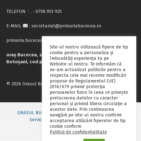
TELEFON
: 0758 953 925
E-MAIL
: secretariat@primariabucecea.ro
primaria.bucecea@yahoo.com
Site-ul nostru utilizează fişiere de tip
cookie pentru a personaliza și
oraș Bucecea, str. Calea Națională nr.71, județul
îmbunătăți experiența ta pe
Botoșani, cod poștal 717045
Website-ul nostru. Te informăm că
ne-am actualizat politicile pentru a
respecta cele mai recente modificări
propuse de Regulamentul (UE)
© 2026 Orasul Bucecea
2016/679 privind protecția
persoanelor fizice în ceea ce privește
prelucrarea datelor cu caracter
personal și privind libera circulație a
acestor date. Prin continuarea
ORASUL BUCECEA
Primarie nou
Consiliul local
navigării pe site-ul nostru confirmi
Servicii publice
Contact
Fii pregatit
acceptarea utilizării fişierelor de tip
cookie conform
Monitorul oficial local
Politicii de confidențialitate