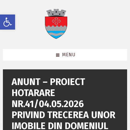
Skip
Skip
Skip
to
to
to
content
left
footer
Deschide bara de unelte
sidebar
MENU
ANUNT – PROIECT
HOTARARE
NR.41/04.05.2026
PRIVIND TRECEREA UNOR
IMOBILE DIN DOMENIUL