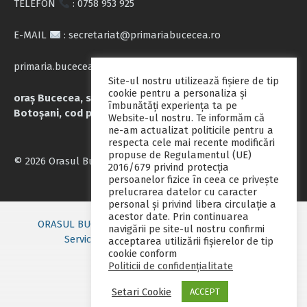
TELEFON
: 0758 953 925
E-MAIL
: secretariat@primariabucecea.ro
primaria.bucecea@yahoo.com
Site-ul nostru utilizează fişiere de tip
cookie pentru a personaliza și
oraș Bucecea, str. Calea Națională nr.71, județul
îmbunătăți experiența ta pe
Botoșani, cod poștal 717045
Website-ul nostru. Te informăm că
ne-am actualizat politicile pentru a
respecta cele mai recente modificări
propuse de Regulamentul (UE)
© 2026 Orasul Bucecea
2016/679 privind protecția
persoanelor fizice în ceea ce privește
prelucrarea datelor cu caracter
personal și privind libera circulație a
acestor date. Prin continuarea
ORASUL BUCECEA
Primarie nou
Consiliul local
navigării pe site-ul nostru confirmi
Servicii publice
Contact
Fii pregatit
acceptarea utilizării fişierelor de tip
cookie conform
Monitorul oficial local
Politicii de confidențialitate
Setari Cookie
ACCEPT