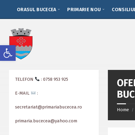
Skip
Skip
Skip
to
to
to
ORASUL BUCECEA
PRIMARIE NOU
CONSILIU
content
left
footer
sidebar
Deschide bara de unelte
TELEFON
: 0758 953 925
OFE
BUC
E-MAIL
:
secretariat@primariabucecea.ro
Home
/
primaria.bucecea@yahoo.com