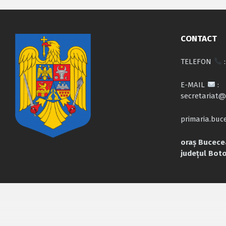
CONTACT
TELEFON
:
E-MAIL
:
secretariat@
primaria.bu
oraș Bucecea
județul Bot