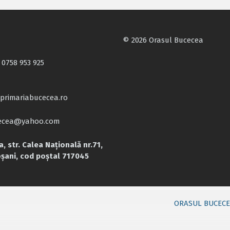
© 2026 Orasul Bucecea
 0758 953 925
primariabucecea.ro
cecea@yahoo.com
, str. Calea Națională nr.71,
oșani, cod poștal 717045
ORASUL BUCEC