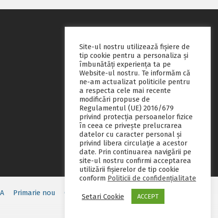
Site-ul nostru utilizează fişiere de
tip cookie pentru a personaliza și
îmbunătăți experiența ta pe
Website-ul nostru. Te informăm că
ne-am actualizat politicile pentru
a respecta cele mai recente
modificări propuse de
Regulamentul (UE) 2016/679
privind protecția persoanelor fizice
în ceea ce privește prelucrarea
datelor cu caracter personal și
privind libera circulație a acestor
date. Prin continuarea navigării pe
site-ul nostru confirmi acceptarea
utilizării fişierelor de tip cookie
conform
Politicii de confidențialitate
EA
Primarie nou
Consiliul local
Servicii publice
Contact
Setari Cookie
ACCEPT
Fii pregatit
Monitorul oficial local