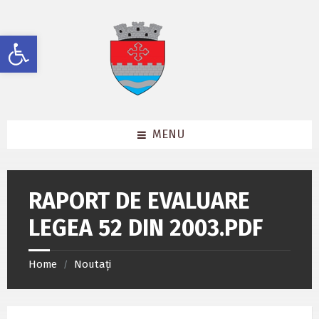
Skip
Skip
Skip
to
to
to
content
left
footer
Deschide bara de unelte
sidebar
MENU
RAPORT DE EVALUARE
LEGEA 52 DIN 2003.PDF
Home
Noutați
/