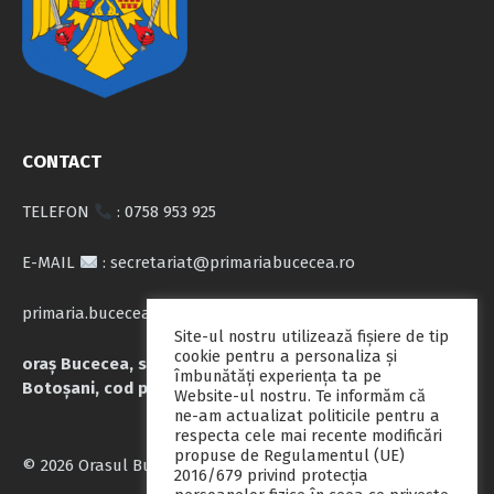
CONTACT
TELEFON
: 0758 953 925
E-MAIL
: secretariat@primariabucecea.ro
primaria.bucecea@yahoo.com
Site-ul nostru utilizează fişiere de tip
cookie pentru a personaliza și
oraș Bucecea, str. Calea Națională nr.71, județul
îmbunătăți experiența ta pe
Botoșani, cod poștal 717045
Website-ul nostru. Te informăm că
ne-am actualizat politicile pentru a
respecta cele mai recente modificări
propuse de Regulamentul (UE)
© 2026 Orasul Bucecea
2016/679 privind protecția