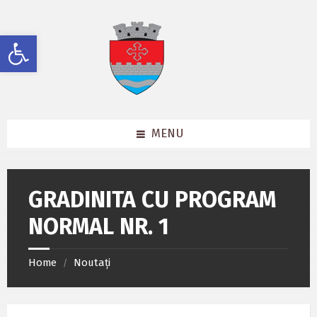
Skip
Skip
Skip
to
to
to
content
left
footer
Deschide bara de unelte
sidebar
MENU
GRADINITA CU PROGRAM
NORMAL NR. 1
Home
Noutați
/