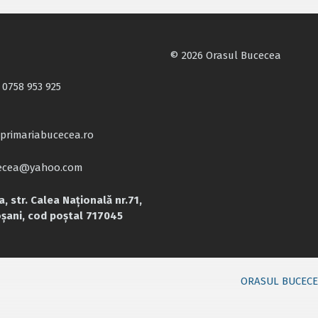
© 2026 Orasul Bucecea
 0758 953 925
primariabucecea.ro
cecea@yahoo.com
, str. Calea Națională nr.71,
oșani, cod poștal 717045
ORASUL BUCEC