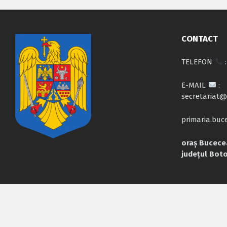
CONTACT
TELEFON
:
E-MAIL
:
secretariat@
primaria.bu
oraș Bucecea
județul Bot