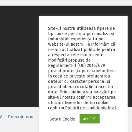
Site-ul nostru utilizează fişiere de
tip cookie pentru a personaliza și
îmbunătăți experiența ta pe
Website-ul nostru. Te informăm că
ne-am actualizat politicile pentru
a respecta cele mai recente
modificări propuse de
Regulamentul (UE) 2016/679
privind protecția persoanelor fizice
în ceea ce privește prelucrarea
datelor cu caracter personal și
privind libera circulație a acestor
date. Prin continuarea navigării pe
site-ul nostru confirmi acceptarea
utilizării fişierelor de tip cookie
conform
Politicii de confidențialitate
EA
Primarie nou
Consiliul local
Servicii publice
Contact
Setari Cookie
ACCEPT
Fii pregatit
Monitorul oficial local