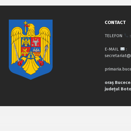
CONTACT
TELEFON
:
E-MAIL
:
secretariat@
primaria.bu
oraș Bucecea
județul Bot