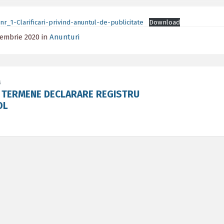
r_1-Clarificari-privind-anuntul-de-publicitate
Download
iembrie 2020
in
Anunturi
s
 TERMENE DECLARARE REGISTRU
OL