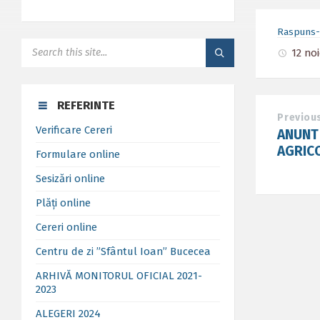
Raspuns-n
SEARCH:
12 no
REFERINTE
Previou
Verificare Cereri
ANUNT
AGRIC
Formulare online
Sesizări online
Plăți online
Cereri online
Centru de zi ”Sfântul Ioan” Bucecea
ARHIVĂ MONITORUL OFICIAL 2021-
2023
ALEGERI 2024