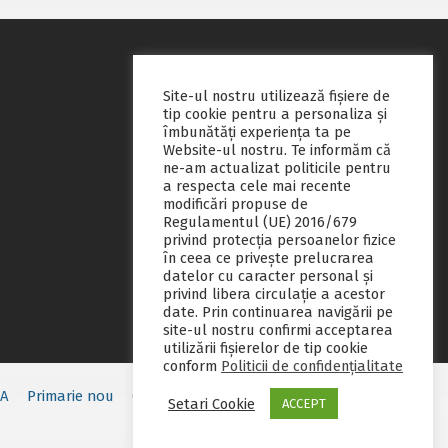
Site-ul nostru utilizează fişiere de
tip cookie pentru a personaliza și
îmbunătăți experiența ta pe
Website-ul nostru. Te informăm că
ne-am actualizat politicile pentru
a respecta cele mai recente
modificări propuse de
Regulamentul (UE) 2016/679
privind protecția persoanelor fizice
în ceea ce privește prelucrarea
datelor cu caracter personal și
privind libera circulație a acestor
date. Prin continuarea navigării pe
site-ul nostru confirmi acceptarea
utilizării fişierelor de tip cookie
conform
Politicii de confidențialitate
EA
Primarie nou
Consiliul local
Servicii publice
Contact
Setari Cookie
ACCEPT
Fii pregatit
Monitorul oficial local