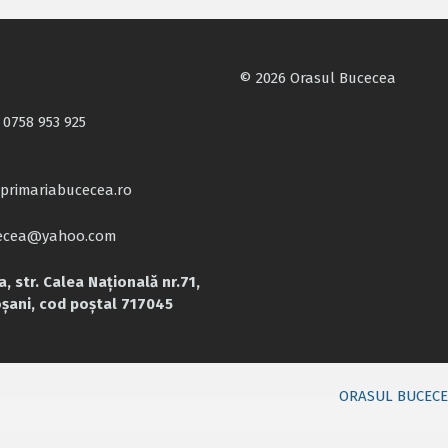
© 2026 Orasul Bucecea
 0758 953 925
primariabucecea.ro
cecea@yahoo.com
, str. Calea Națională nr.71,
oșani, cod poștal 717045
ORASUL BUCEC