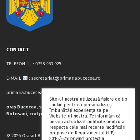
CONTACT
TELEFON
: 0758 953 925
E-MAIL
: secretariat@primariabucecea.ro
primaria.bucecea@yahoo.com
Site-ul nostru utilizează fişiere de tip
cookie pentru a personaliza și
oraș Bucecea, str. Calea Națională nr.71, județul
îmbunătăți experiența ta pe
Botoșani, cod poștal 717045
Website-ul nostru. Te informăm că
ne-am actualizat politicile pentru a
respecta cele mai recente modificări
propuse de Regulamentul (UE)
© 2026 Orasul Bucecea
2016/679 privind protecția