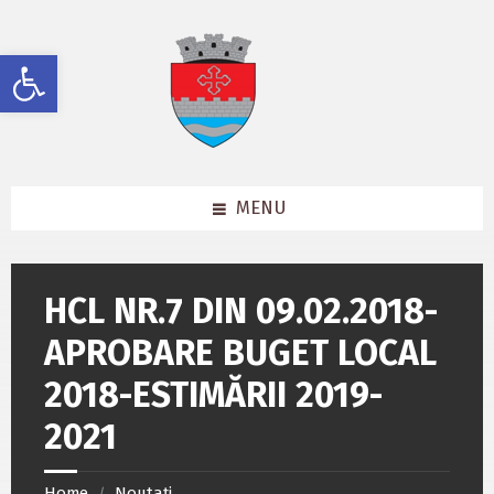
Skip
Skip
Skip
to
to
to
content
left
footer
Deschide bara de unelte
sidebar
MENU
HCL NR.7 DIN 09.02.2018-
APROBARE BUGET LOCAL
2018-ESTIMĂRII 2019-
2021
Home
Noutați