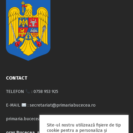
CONTACT
TELEFON
: 0758 953 925
E-MAIL
: secretariat@primariabucecea.ro
primaria.bucecea@yahoo.com
Site-ul nostru utilizează fişiere de tip
cookie pentru a personaliza și
oraș Bucecea, str. Calea Națională nr.71, județul