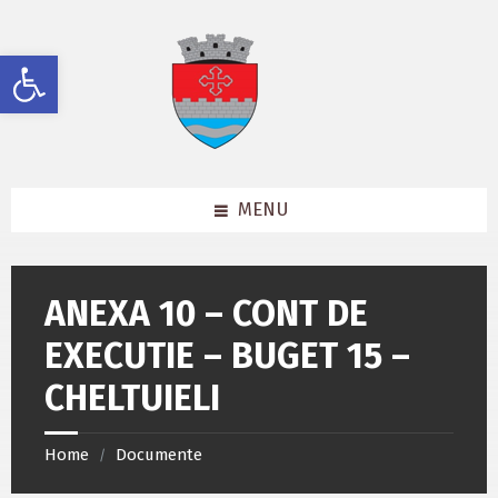
Skip
Skip
Skip
to
to
to
content
left
footer
Deschide bara de unelte
sidebar
MENU
ANEXA 10 – CONT DE
EXECUTIE – BUGET 15 –
CHELTUIELI
Home
Documente
/