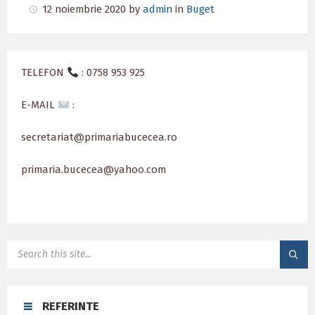
12 noiembrie 2020
by
admin
in
Buget
TELEFON
: 0758 953 925
E-MAIL
:
secretariat@primariabucecea.ro
primaria.bucecea@yahoo.com
SEARCH:
REFERINTE