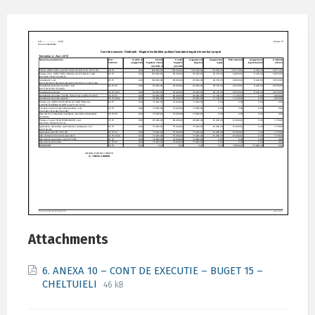
Attachments
6. ANEXA 10 – CONT DE EXECUTIE – BUGET 15 –
File
File
CHELTUIELI
46 kB
extension:
size:
pdf