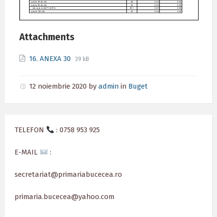
Attachments
File
File
16. ANEXA 30
39 kB
extension:
size:
pdf
12 noiembrie 2020
by
admin
in
Buget
TELEFON
: 0758 953 925
E-MAIL
:
secretariat@primariabucecea.ro
primaria.bucecea@yahoo.com