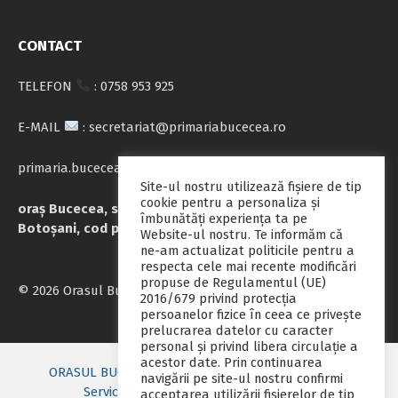
CONTACT
TELEFON
: 0758 953 925
E-MAIL
: secretariat@primariabucecea.ro
primaria.bucecea@yahoo.com
Site-ul nostru utilizează fişiere de tip
cookie pentru a personaliza și
oraș Bucecea, str. Calea Națională nr.71, județul
îmbunătăți experiența ta pe
Botoșani, cod poștal 717045
Website-ul nostru. Te informăm că
ne-am actualizat politicile pentru a
respecta cele mai recente modificări
propuse de Regulamentul (UE)
© 2026 Orasul Bucecea
2016/679 privind protecția
persoanelor fizice în ceea ce privește
prelucrarea datelor cu caracter
personal și privind libera circulație a
acestor date. Prin continuarea
ORASUL BUCECEA
Primarie nou
Consiliul local
navigării pe site-ul nostru confirmi
Servicii publice
Contact
Fii pregatit
acceptarea utilizării fişierelor de tip