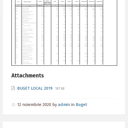
Attachments
File
File
BUGET LOCAL 2019
187 kB
extension:
size:
pdf
12 noiembrie 2020
by
admin
in
Buget