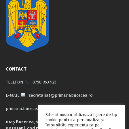
CONTACT
TELEFON
: 0758 953 925
E-MAIL
: secretariat@primariabucecea.ro
primaria.bucecea@yahoo.com
Site-ul nostru utilizează fişiere de tip
cookie pentru a personaliza și
oraș Bucecea, str. Calea Națională nr.71, județul
îmbunătăți experiența ta pe
Botoșani, cod poștal 717045