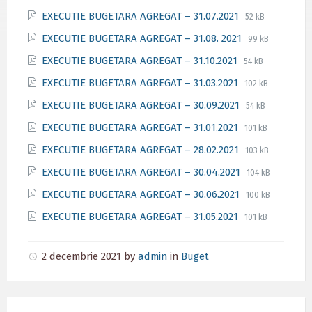
File
File
EXECUTIE BUGETARA AGREGAT – 31.07.2021
52 kB
extension:
size:
File
File
EXECUTIE BUGETARA AGREGAT – 31.08. 2021
99 kB
pdf
extension:
size:
File
File
EXECUTIE BUGETARA AGREGAT – 31.10.2021
54 kB
pdf
extension:
size:
File
File
EXECUTIE BUGETARA AGREGAT – 31.03.2021
102 kB
pdf
extension:
size:
File
File
EXECUTIE BUGETARA AGREGAT – 30.09.2021
54 kB
pdf
extension:
size:
File
File
EXECUTIE BUGETARA AGREGAT – 31.01.2021
101 kB
pdf
extension:
size:
File
File
EXECUTIE BUGETARA AGREGAT – 28.02.2021
103 kB
pdf
extension:
size:
File
File
EXECUTIE BUGETARA AGREGAT – 30.04.2021
104 kB
pdf
extension:
size:
File
File
EXECUTIE BUGETARA AGREGAT – 30.06.2021
100 kB
pdf
extension:
size:
File
File
EXECUTIE BUGETARA AGREGAT – 31.05.2021
101 kB
pdf
extension:
size:
pdf
2 decembrie 2021
by
admin
in
Buget