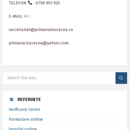
TELEFON
: 0758 953 925
E-MAIL
:
secretariat@primariabucecea.ro
primaria.bucecea@yahoo.com
SEARCH:
REFERINTE
Verificare Cereri
Formulare online
Sesizări online