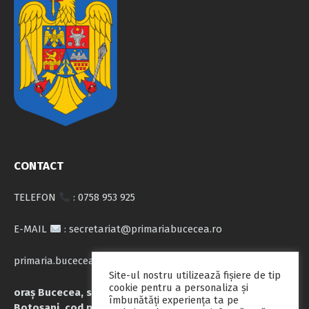
CONTACT
TELEFON
: 0758 953 925
E-MAIL
: secretariat@primariabucecea.ro
primaria.bucecea@yahoo.com
Site-ul nostru utilizează fişiere de tip
cookie pentru a personaliza și
oraș Bucecea, str. Calea Națională nr.71, județul
îmbunătăți experiența ta pe
Botoșani, cod poștal 717045