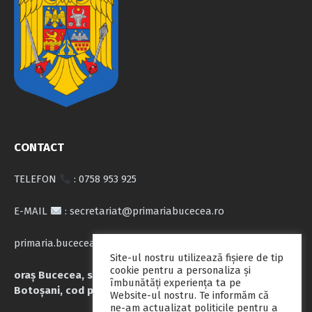
CONTACT
TELEFON
: 0758 953 925
E-MAIL
: secretariat@primariabucecea.ro
primaria.bucecea@yahoo.com
Site-ul nostru utilizează fişiere de tip
cookie pentru a personaliza și
oraș Bucecea, str. Calea Națională nr.71, județul
îmbunătăți experiența ta pe
Botoșani, cod poștal 717045
Website-ul nostru. Te informăm că
ne-am actualizat politicile pentru a