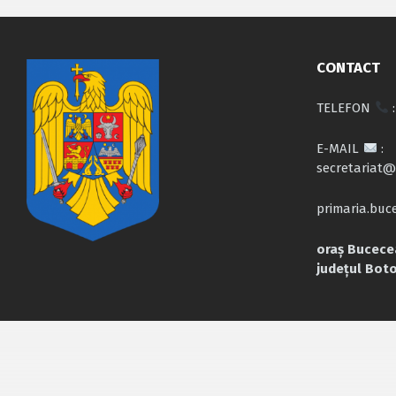
CONTACT
TELEFON
:
E-MAIL
:
secretariat@
primaria.bu
oraș Bucecea
județul Bot