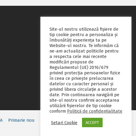
Site-ul nostru utilizează fişiere de
tip cookie pentru a personaliza și
îmbunătăți experiența ta pe
Website-ul nostru. Te informăm că
ne-am actualizat politicile pentru
a respecta cele mai recente
modificări propuse de
Regulamentul (UE) 2016/679
privind protecția persoanelor fizice
în ceea ce privește prelucrarea
datelor cu caracter personal și
privind libera circulație a acestor
date. Prin continuarea navigării pe
site-ul nostru confirmi acceptarea
utilizării fişierelor de tip cookie
conform
Politicii de confidențialitate
EA
Primarie nou
Consiliul local
Servicii publice
Contact
Setari Cookie
ACCEPT
Fii pregatit
Monitorul oficial local