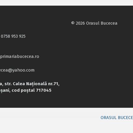
© 2026 Orasul Bucecea
 0758 953 925
primariabucecea.ro
cecea@yahoo.com
, str. Calea Națională nr.71,
oșani, cod poștal 717045
ORASUL BUCEC