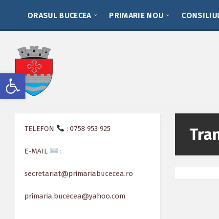
Skip
Skip
Skip
to
to
to
ORASUL BUCECEA
PRIMARIE NOU
CONSILIU
content
left
footer
sidebar
Deschide bara de unelte
TELEFON
: 0758 953 925
Tra
E-MAIL
:
secretariat@primariabucecea.ro
primaria.bucecea@yahoo.com