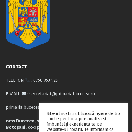
CONTACT
TELEFON
: 0758 953 925
E-MAIL
: secretariat@primariabucecea.ro
primaria.bucecea@yahoo.com
Site-ul nostru utilizează fişiere de tip
cookie pentru a personaliza și
oraș Bucecea, str. Calea Națională nr.71, județul
îmbunătăți experiența ta pe
Botoșani, cod poștal 717045
Website-ul nostru. Te informăm că